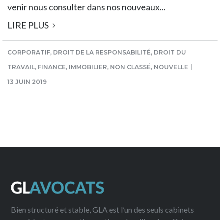
venir nous consulter dans nos nouveaux...
LIRE PLUS
CORPORATIF
,
DROIT DE LA RESPONSABILITÉ
,
DROIT DU
TRAVAIL
,
FINANCE
,
IMMOBILIER
,
NON CLASSÉ
,
NOUVELLE
13 JUIN 2019
Bien structuré et stable, GLA est l’un des seuls cabinets