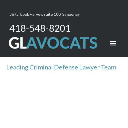
3675, boul. Harvey, suite 100, Saguenay
418-548-8201
Leading Criminal Defense Lawyer Team
Blog
Masonry