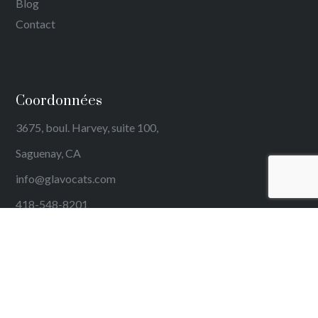
Blog
Contact
Coordonnées
3675, boul. Harvey, suite 100,
Saguenay, CA
info@glavocats.com
418-548-8201
Copyright
Katapub
, 2019